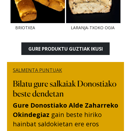
BRIOTXEA
LARANJA-TXOKO OGIA
GURE PRODUKTU GUZTIAK IKUSI
SALMENTA PUNTUAK
Bilatu gure salkaiak Donostiako
beste dendetan
Gure Donostiako Alde Zaharreko
Okindegiaz
gain beste hiriko
hainbat saldokietan ere eros