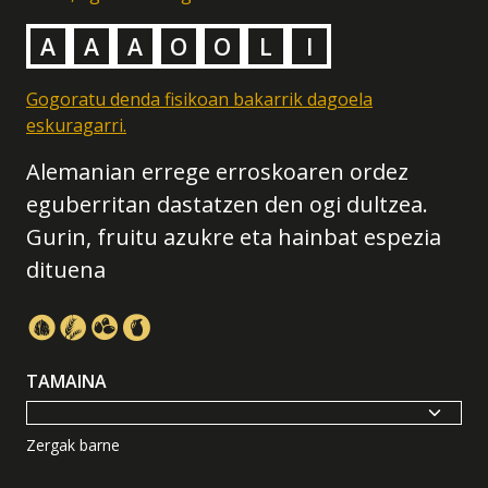
A
A
A
O
O
L
I
Gogoratu denda fisikoan bakarrik dagoela
eskuragarri.
Alemanian errege erroskoaren ordez
eguberritan dastatzen den ogi dultzea.
Gurin, fruitu azukre eta hainbat espezia
dituena
TAMAINA
Zergak barne