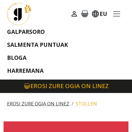
Saioa hasi
EU
Erosketa saskia
GALPARSORO
SALMENTA PUNTUAK
BLOGA
HARREMANA
EROSI ZURE OGIA ON LINEZ
EROSI ZURE OGIA ON LINEZ
STOLLEN