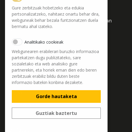
Nagusia kalea, 6
Gure zerbitzuak hobetzeko eta edukia
Alde Zaharra
pertsonalizatzeko, nahitaez onartu behar dira,
webguneak behar bezala funtzionatzen duela
20003 Donostia-San Sebastian
bermatu ahal izateko.
Gipuzkoa
Analitikako cookieak
Webgunearen erabilerari buruzko informazioa
Honi buruz:
partekatzen dugu publizitateko, sare
sozialetako eta web analisiko gure
Galparsoro
partnerekin, eta horiek eman dien edo beren
zerbitzuak erabiliz bildu duten beste
Salmenta puntuak
informazio batekin konbina dezakete.
Bloga
Gorde hautaketa
Harremana
Guztiak baztertu
Argibidea