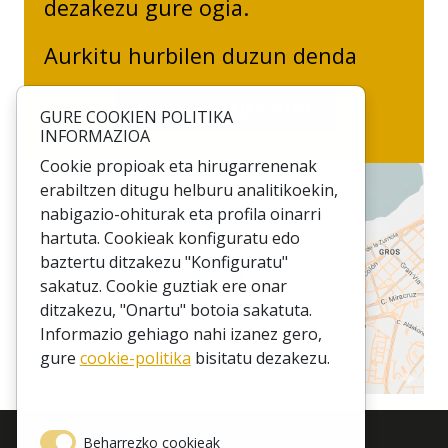
dezakezu gure ogia.
Aurkitu hurbilen duzun denda
DENDA GUZTIAK IKUSI
GURE COOKIEN POLITIKA
INFORMAZIOA
Cookie propioak eta hirugarrenenak
erabiltzen ditugu helburu analitikoekin,
nabigazio-ohiturak eta profila oinarri
hartuta. Cookieak konfiguratu edo
baztertu ditzakezu "Konfiguratu"
sakatuz. Cookie guztiak ere onar
ditzakezu, "Onartu" botoia sakatuta.
Informazio gehiago nahi izanez gero,
gure
cookie-politika
bisitatu dezakezu.
Beharrezko cookieak