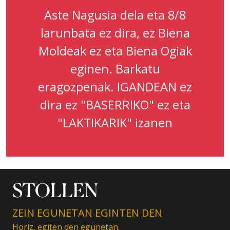
Aste Nagusia dela eta 8/8
larunbata ez dira, ez Biena
Moldeak ez eta Biena Ogiak
eginen. Barkatu
eragozpenak. IGANDEAN ez
dira ez "BASERRIKO" ez eta
"LAKTIKARIK" izanen
STOLLEN
ZEIN EGUNETAN EGINTEN DEN
Horiz, egiten den egunetan.