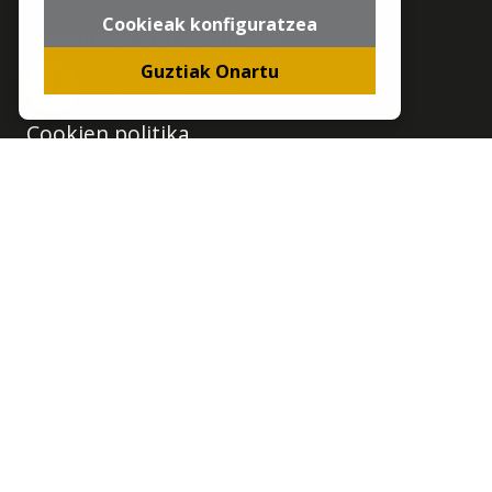
Cookieak konfiguratzea
Terminoak eta baldintzak
Guztiak Onartu
Pribatutasun politika
Itzuli gora
Cookien politika
Cookieak konfiguratzea
Jarraitu
Ez ezer galdu
Instagram