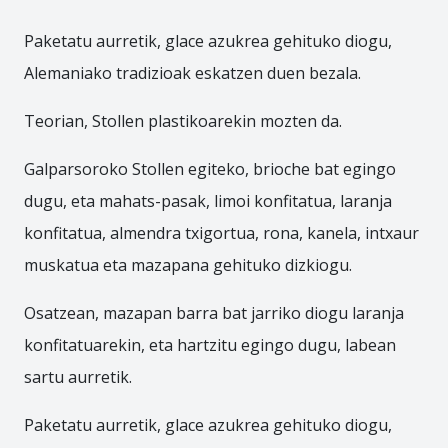
Paketatu aurretik, glace azukrea gehituko diogu,
Alemaniako tradizioak eskatzen duen bezala.
Teorian, Stollen plastikoarekin mozten da.
Galparsoroko Stollen egiteko, brioche bat egingo
dugu, eta mahats-pasak, limoi konfitatua, laranja
konfitatua, almendra txigortua, rona, kanela, intxaur
muskatua eta mazapana gehituko dizkiogu.
Osatzean, mazapan barra bat jarriko diogu laranja
konfitatuarekin, eta hartzitu egingo dugu, labean
sartu aurretik.
Paketatu aurretik, glace azukrea gehituko diogu,