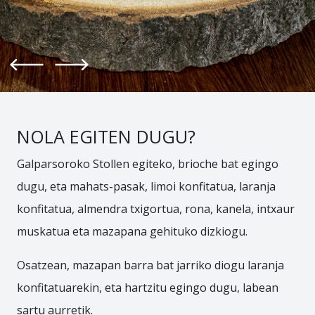
Aurrekoa
Hurrengoa
NOLA EGITEN DUGU?
Galparsoroko Stollen egiteko, brioche bat egingo
dugu, eta mahats-pasak, limoi konfitatua, laranja
konfitatua, almendra txigortua, rona, kanela, intxaur
muskatua eta mazapana gehituko dizkiogu.
Osatzean, mazapan barra bat jarriko diogu laranja
konfitatuarekin, eta hartzitu egingo dugu, labean
sartu aurretik.